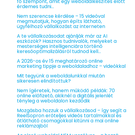
fő szempont, amit egy weboldalkészítés előtt
érdemes tudni…
Nem szerencse kérdése – 15 videóval
megmutatjuk, hogyan építs látható,
ügyfélhozó vállalkozást az interneten
A te vállalkozásodat ajánlják már az AI
eszközök? Hasznos tudnivalók, melyeket a
mesterséges intelligenciára történő
keresőoptimalizálásról tudnod kell…
A 2026-os év 15 meghatározó online
marketing tippje a weboldaladhoz – videókkal
Mit tegyünk a weboldalunkkal miután
sikeresen elindítottuk?
Nem ígéretek, hanem működő példák: 70
online előfizető, akiknél a digitális jelenlét
tényleg a weboldalon kezdődik
Mozgásba hozzuk a vállalkozásod – így segít a
ReelSopron erőteljes videós tartalmakkal és
átlátható csomagokkal kitűnni a mai online
reklámzajból