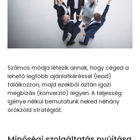
Számos módja létezik annak, hogy céged a
lehető legtöbb ajánlatkéréssel (lead)
találkozzon, majd ezekből aztán igazi
megbízás (konverzió) legyen. A teljesség
igénye nélkül bemutatunk neked néhány
örökzöld stratégiát.
Minőségi szolgáltatás nyújtása