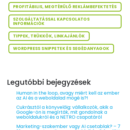
PROFITÁBILIS, MEGTÉRÜLŐ REKLÁMBEFEKTETÉS
SZOLGÁLTATÁSSAL KAPCSOLATOS
INFORMÁCIÓK
TIPPEK, TRÜKKÖK, LINKAJÁNLÓK
WORDPRESS SNIPPETEK ÉS SEGÉDANYAGOK
Legutóbbi bejegyzések
Human in the loop, avagy miért kell az ember
az AI és a weboldalad mögé is?!
Cukrásztól a könyvelőig: vállalkozók, akik a
Google-ön is megírták, mit gondolnak a
weboldalukról és a NETRO csapatáról
Marketing-szakember vagy AI csetablak? – 7