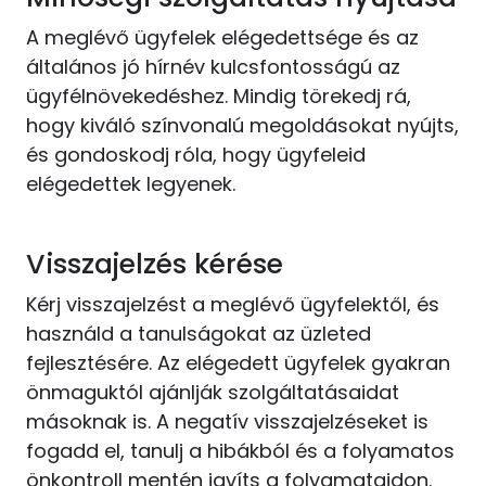
A meglévő ügyfelek elégedettsége és az
általános jó hírnév kulcsfontosságú az
ügyfélnövekedéshez. Mindig törekedj rá,
hogy kiváló színvonalú megoldásokat nyújts,
és gondoskodj róla, hogy ügyfeleid
elégedettek legyenek.
Visszajelzés kérése
Kérj visszajelzést a meglévő ügyfelektől, és
használd a tanulságokat az üzleted
fejlesztésére. Az elégedett ügyfelek gyakran
önmaguktól ajánlják szolgáltatásaidat
másoknak is. A negatív visszajelzéseket is
fogadd el, tanulj a hibákból és a folyamatos
önkontroll mentén javíts a folyamataidon.