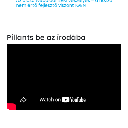
Az olcsó weboldal NEM veszélyes – a hozzá
nem értő fejlesztő viszont IGEN
Pillants be az irodába