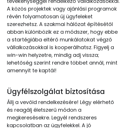
tevékenységgel rendelkező vállalkozásokkal.
A közös projektek vagy ajánlási programok
révén folyamatosan új ügyfeleket
szerezhetsz. A szakmai hálózat építésétől
abban különbözik ez a módszer, hogy ebbe
a startégiába eltérő munkálatokat végző
vállalkozásokkal is kooperálhatsz. Figyelj a
win-win helyzetre, mindig adj vissza;
lehetőség szerint rendre többet annál, mint
amennyit te kaptál!
Ügyfélszolgálat biztosítása
Állj a vevőid rendelkezésére! Légy elérhető
és reagálj életszerű módon a
megkeresésekre. Legyél rendszeres
kapcsolatban az ügyfelekkel. A jó